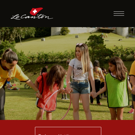
Almoço com
Recreação