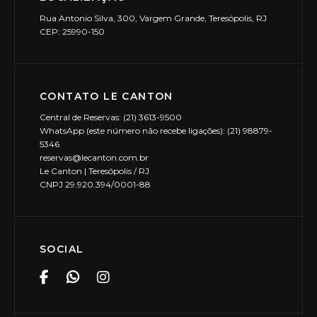
Rua Antonio Silva, 300, Vargem Grande, Teresópolis, RJ
CEP: 25990-150
CONTATO LE CANTON
Central de Reservas: (21) 3613-9500
WhatsApp (este número não recebe ligações): (21) 98879-
5346
reservas@lecanton.com.br
Le Canton | Teresópolis / RJ
CNPJ 29.920.394/0001-88
SOCIAL