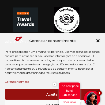
Gerenciar consentimento
Para proporcionar uma melhor experiência, usamos tecnologias como
cookies para armazenar e/ou acessar informações do dispositivo. O
consentimento com essas tecnologias nos permite processar dados
como comportamento da navegação ou IDs exclusivos neste site. O
não consentimento ou a revogação do consentimento pode afetar
negativamente determinados recursos e funções.
© Copyright 2026 Le Canton. Todos os direitos
reservados
Gerenciar serviços
×
The best price
PRÉ CHECK-IN
here!
1
Aceitar
24h service
AVISO DE COOKIES
Book now
PERGUNTAS FREQUENTES
Rejeitar