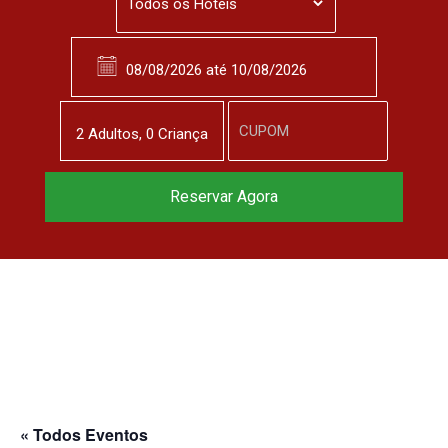
2
Adulto
s
,
0
Criança
Reservar Agora
« Todos Eventos