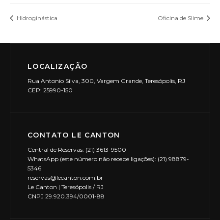
Hidroginástica
Oficina de Slime
LOCALIZAÇÃO
Rua Antonio Silva, 300, Vargem Grande, Teresópolis, RJ
CEP: 25990-150
CONTATO LE CANTON
Central de Reservas: (21) 3613-9500
WhatsApp (este número não recebe ligações): (21) 98879-
5346
reservas@lecanton.com.br
Le Canton | Teresópolis / RJ
CNPJ 29.920.394/0001-88