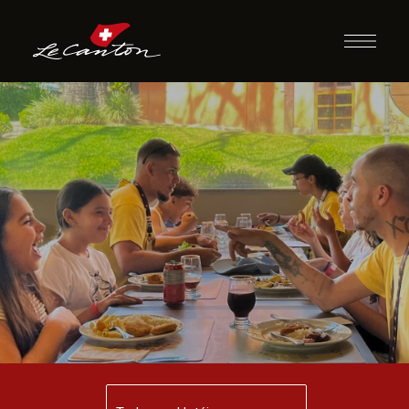
Almoço com
Recreação