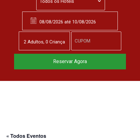
2
Adulto
s
,
0
Criança
Reservar Agora
« Todos Eventos