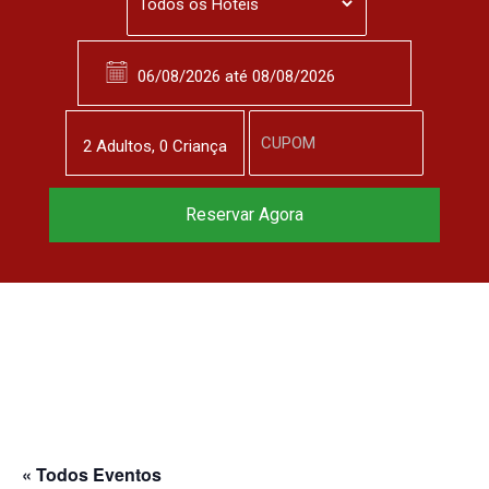
2
Adulto
s
,
0
Criança
Reservar Agora
« Todos Eventos