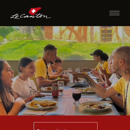
Almoço com
Recreação