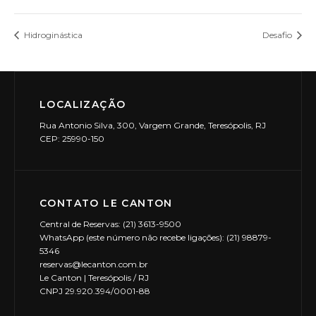
Hidroginástica
Desafio
LOCALIZAÇÃO
Rua Antonio Silva, 300, Vargem Grande, Teresópolis, RJ
CEP: 25990-150
CONTATO LE CANTON
Central de Reservas: (21) 3613-9500
WhatsApp (este número não recebe ligações): (21) 98879-
5346
reservas@lecanton.com.br
Le Canton | Teresópolis / RJ
CNPJ 29.920.394/0001-88