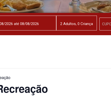
2
Adulto
s
,
0
Criança
eação
Recreação