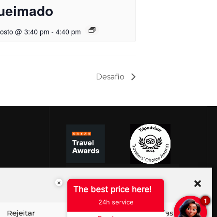
ueimado
gosto @ 3:40 pm
-
4:40 pm
Desafio
×
The best price here!
1
24h service
Rejeitar
Ver preferências