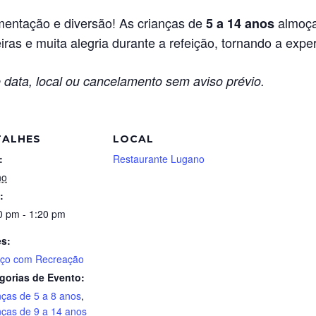
entação e diversão! As crianças de
almoça
5 a 14 anos
ras e muita alegria durante a refeição, tornando a exper
 data, local ou cancelamento sem aviso prévio.
TALHES
LOCAL
:
Restaurante Lugano
ho
:
0 pm - 1:20 pm
es:
ço com Recreação
gorias de Evento:
nças de 5 a 8 anos
,
nças de 9 a 14 anos