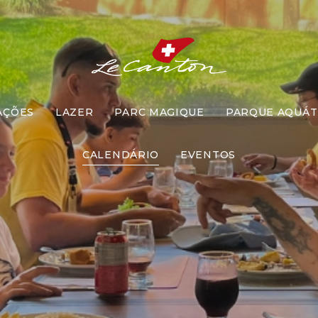
AÇÕES
LAZER
PARC MAGIQUE
PARQUE AQUÁT
ço com Recr
CALENDÁRIO
EVENTOS