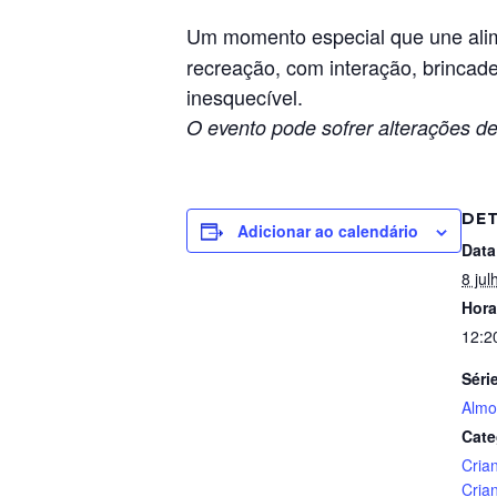
Um momento especial que une alim
recreação, com interação, brincadei
inesquecível.
O evento pode sofrer alterações de
DE
Adicionar ao calendário
Data
8 jul
Hora
12:2
Séri
Almo
Cate
Cria
Cria