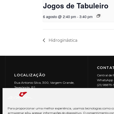
Jogos de Tabuleiro
6 agosto @ 2:40 pm
-
3:40 pm
Hidroginástica
CONTAT
LOCALIZAÇÃO
Central de 
WhatsApp (
Rua Antonio Silva, 300, Vargem Grande,
(21) 98879
Teresópolis, RJ
reservas@l
CEP: 25990-150
Le Canton | 
CNPJ 29.9
Para proporcionar uma melhor experiência, usamos tecnologias como co
armazenar e/ou acessar informações do dispositivo. O consentimento co