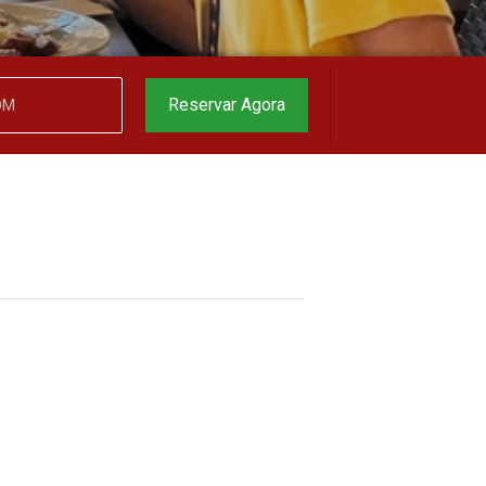
o melhor preço
garantido
▼
Reservar Agora