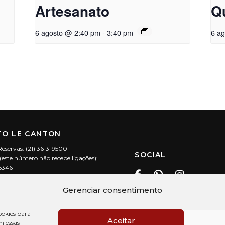
Artesanato
Q
6 agosto @ 2:40 pm
-
3:40 pm
6 a
O LE CANTON
Reservas: (21) 3613-9500
SOCIAL
este número não recebe ligações):
-5346
ecanton.com.br
Teresópolis / RJ
Gerenciar consentimento
20.394/0001-88
okies para
Aceitar
m essas