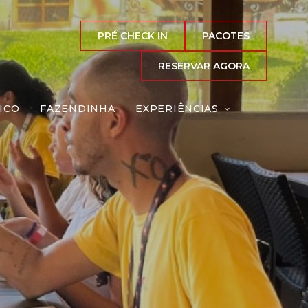
PRÉ CHECK IN
PACOTES
RESERVAR AGORA
ICO
FAZENDINHA
EXPERIÊNCIAS
eação
Reserve agora, com