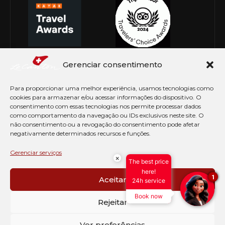
Gerenciar consentimento
Para proporcionar uma melhor experiência, usamos tecnologias como
cookies para armazenar e/ou acessar informações do dispositivo. O
consentimento com essas tecnologias nos permite processar dados
como comportamento da navegação ou IDs exclusivos neste site. O
não consentimento ou a revogação do consentimento pode afetar
negativamente determinados recursos e funções.
© Copyright 2026 Le Canton. Todos os direitos
reservados
Gerenciar serviços
×
The best price
PRÉ CHECK-IN
here!
1
Aceitar
24h service
AVISO DE COOKIES
Book now
PERGUNTAS FREQUENTES
Rejeitar
SEJA EMBAIXADOR
CONTATO
Ver preferências