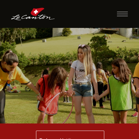
Almoço com
Recreação