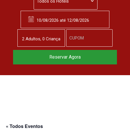
2
Adulto
s
,
0
Criança
Reservar Agora
« Todos Eventos