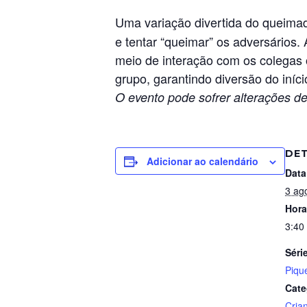
Uma variação divertida do queima
e tentar “queimar” os adversários. 
meio de interação com os colegas o
grupo, garantindo diversão do iníci
O evento pode sofrer alterações de
DE
Adicionar ao calendário
Data
3 ag
Hora
3:40
Séri
Piqu
Cate
Cria