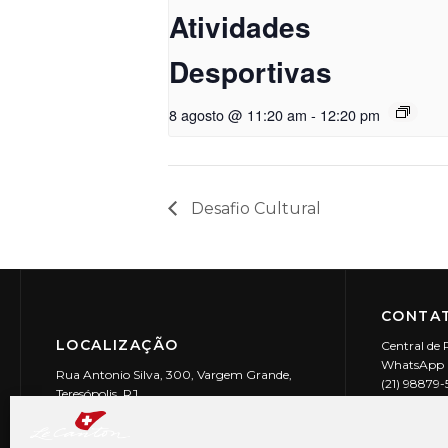
Atividades
Desportivas
8 agosto @ 11:20 am
-
12:20 pm
Desafio Cultural
CONTAT
LOCALIZAÇÃO
Central de 
WhatsApp (
Rua Antonio Silva, 300, Vargem Grande,
(21) 98879
Teresópolis, RJ
reservas@l
CEP: 25990-150
Le Canton | 
CNPJ 29.9