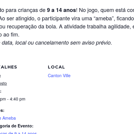
do para crianças de
! No jogo, quem está c
9 a 14 anos
Ao ser atingido, o participante vira uma “ameba”, ficand
u recuperação da bola. A atividade trabalha agilidade, 
o ao fim.
 data, local ou cancelamento sem aviso prévio.
TALHES
LOCAL
:
Canton Ville
osto
:
 pm - 4:40 pm
es:
e Ameba
goria de Evento:
nças de 9 a 14 anos