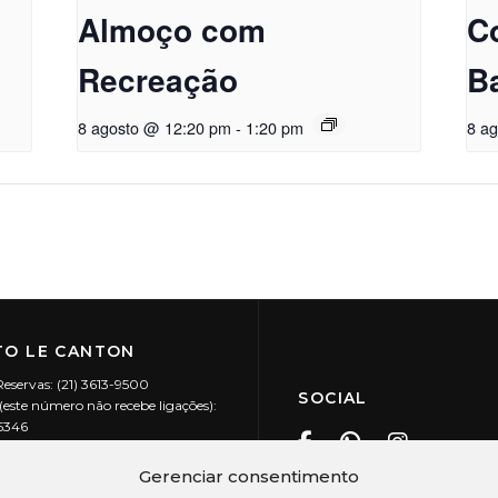
Almoço com
C
Recreação
B
8 agosto @ 12:20 pm
-
1:20 pm
8 a
O LE CANTON
Reservas: (21) 3613-9500
SOCIAL
este número não recebe ligações):
-5346
ecanton.com.br
Teresópolis / RJ
Gerenciar consentimento
20.394/0001-88