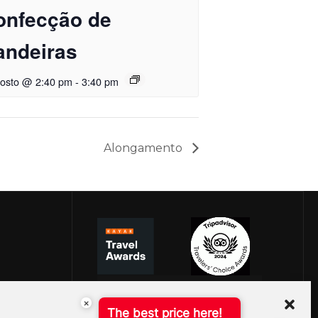
onfecção de
andeiras
gosto @ 2:40 pm
-
3:40 pm
Alongamento
×
The best price here!