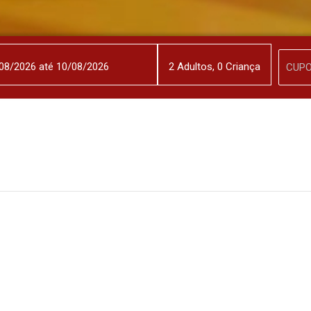
2
Adulto
s
,
0
Criança