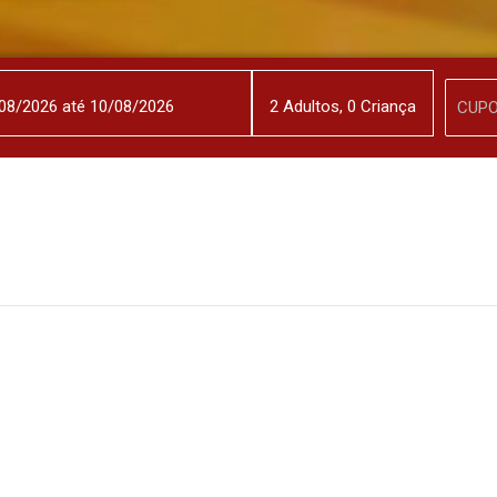
2
Adulto
s
,
0
Criança