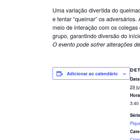
Uma variação divertida do queima
e tentar “queimar” os adversários. 
meio de interação com os colegas o
grupo, garantindo diversão do iníci
O evento pode sofrer alterações de
DE
Adicionar ao calendário
Data
29 j
Hora
3:40
Séri
Piqu
Cate
Cria