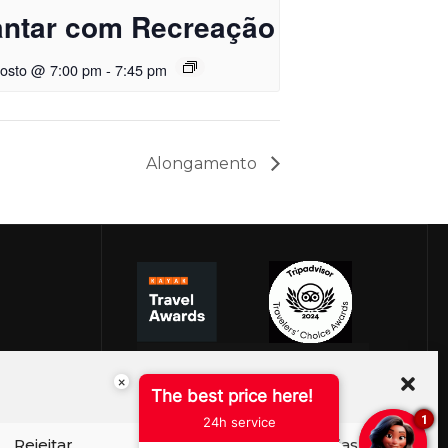
antar com Recreação
gosto @ 7:00 pm
-
7:45 pm
Alongamento
×
The best price here!
1
24h service
Rejeitar
Ver preferências