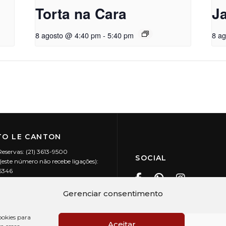
Torta na Cara
J
8 agosto @ 4:40 pm
-
5:40 pm
8 a
O LE CANTON
Reservas: (21) 3613-9500
SOCIAL
este número não recebe ligações):
-5346
ecanton.com.br
Teresópolis / RJ
Gerenciar consentimento
20.394/0001-88
okies para
Aceitar