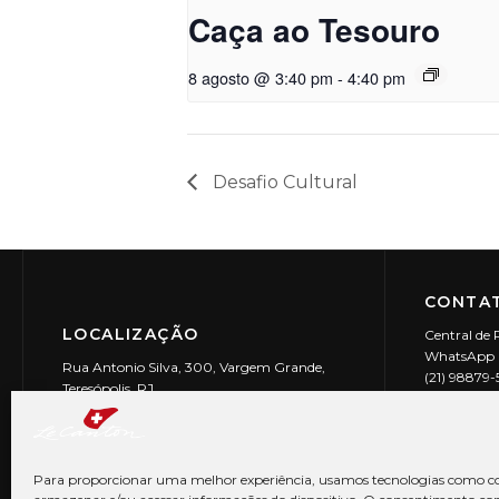
Caça ao Tesouro
8 agosto @ 3:40 pm
-
4:40 pm
Desafio Cultural
CONTAT
LOCALIZAÇÃO
Central de 
WhatsApp (
Rua Antonio Silva, 300, Vargem Grande,
(21) 98879
Teresópolis, RJ
reservas@l
CEP: 25990-150
Le Canton | 
CNPJ 29.9
Para proporcionar uma melhor experiência, usamos tecnologias como co