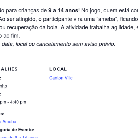
do para crianças de
! No jogo, quem está c
9 a 14 anos
Ao ser atingido, o participante vira uma “ameba”, ficand
u recuperação da bola. A atividade trabalha agilidade, 
o ao fim.
 data, local ou cancelamento sem aviso prévio.
TALHES
LOCAL
:
Canton Ville
unho
:
 pm - 4:40 pm
es:
e Ameba
goria de Evento:
nças de 9 a 14 anos