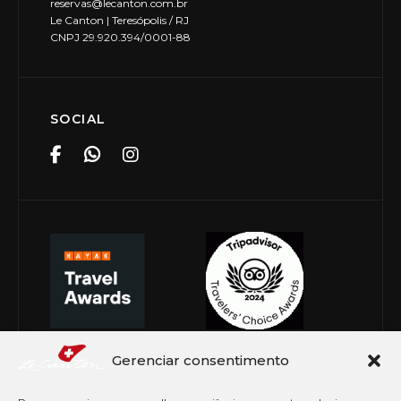
reservas@lecanton.com.br
d
Le Canton | Teresópolis / RJ
e
CNPJ 29.920.394/0001-88
E
v
SOCIAL
e
n
t
o
s
Gerenciar consentimento