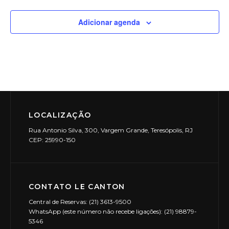
v
g
s
s
s
s
s
s
s
e
i
a
Adicionar agenda
E
ç
s
v
ã
u
e
o
a
n
d
t
l
e
o
E
LOCALIZAÇÃO
v
s
Rua Antonio Silva, 300, Vargem Grande, Teresópolis, RJ
v
i
CEP: 25990-150
e
s
u
n
a
CONTATO LE CANTON
t
i
Central de Reservas: (21) 3613-9500
o
WhatsApp (este número não recebe ligações): (21) 98879-
s
5346