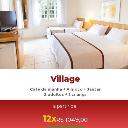
Village
Café da manhã + Almoço + Jantar
2 adultos + 1 criança
a partir de:
12x
R$ 1049,00