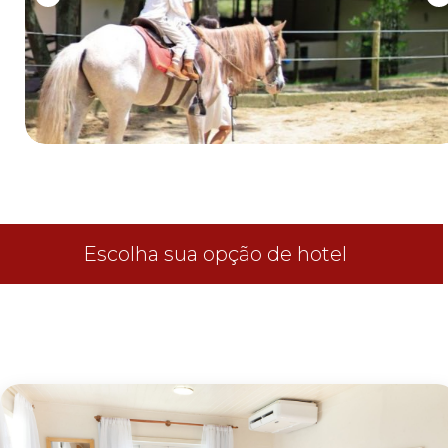
0
1
2
3
4
5
6
7
8
9
0
1
2
3
Escolha sua opção de hotel