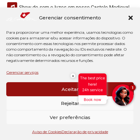
Show de som e luzes em nosso Castelo Medieval
Gerenciar consentimento
Esportes radicais: arvorismo, Tirolesa e Paint Ball
Canton Ville com quadras de Beach Tennis, Pescaria,
Para proporcionar uma melhor experiência, usamos tecnologias como
Trapézio
cookies para armazenar e/ou acessar informações do dispositivo. O
consentimento com essas tecnologias nos permite processar dados
como comportamento da navegação ou IDs exclusivos neste site. O
não consentimento ou a revogação do consentimento pode afetar
negativamente determinados recursos e funções.
Gerenciar serviços
×
The best price
here!
1
Aceitar
24h service
Book now
Rejeitar
Ver preferências
Aviso de Cookies
Declaração de privacidade