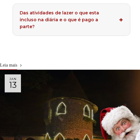
Das atividades de lazer o que esta
incluso na diária e o que é pago a
parte?
Leia mais
JAN
13